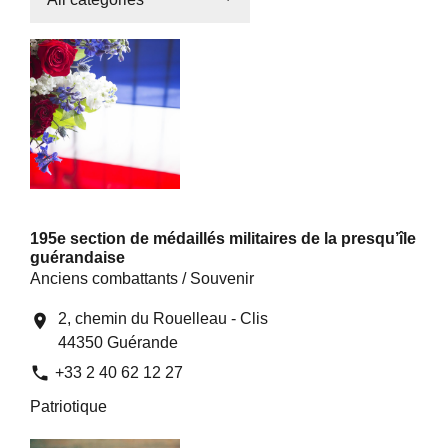
195e section de médaillés militaires de la presqu’île
guérandaise
Anciens combattants / Souvenir
2, chemin du Rouelleau - Clis
location_on
44350 Guérande
phone
+33 2 40 62 12 27
Patriotique