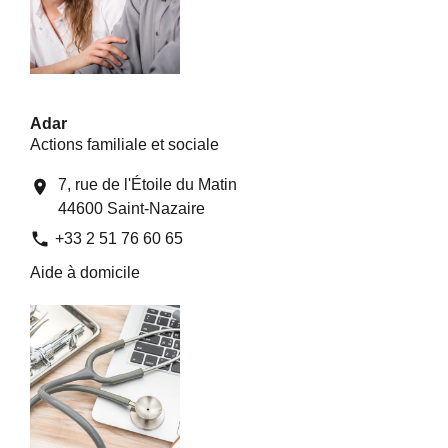
Adar
Actions familiale et sociale
7, rue de l'Étoile du Matin
location_on
44600 Saint-Nazaire
phone
+33 2 51 76 60 65
Aide à domicile