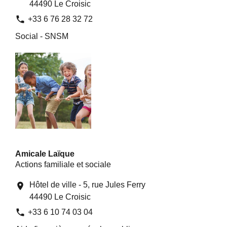
44490 Le Croisic
phone
+33 6 76 28 32 72
Social - SNSM
Amicale Laïque
Actions familiale et sociale
Hôtel de ville - 5, rue Jules Ferry
location_on
44490 Le Croisic
phone
+33 6 10 74 03 04