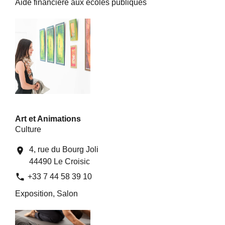
Aide financière aux écoles publiques
Art et Animations
Culture
4, rue du Bourg Joli
location_on
44490 Le Croisic
phone
+33 7 44 58 39 10
Exposition, Salon