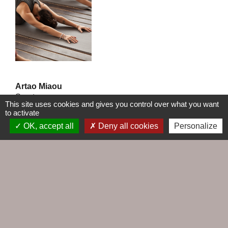
Artao Miaou
Sports
This site uses cookies and gives you control over what you want
to activate
Hôtel de Ville - 5, rue Jules-Ferry
location_on
OK, accept all
Deny all cookies
Personalize
44490 Le Croisic
phone
-
Arts énergétiques