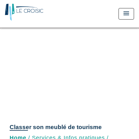
menu
Classer son meublé de tourisme
Home
/
Services & Infos pratiques
/