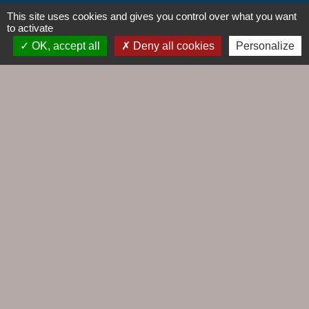
This site uses cookies and gives you control over what you want
to activate
OK, accept all
Deny all cookies
Personalize
Liens
Agence EDF
Cap Altantique
Cinéma Le Hublot
EDF emménagement
Gestionnaire distribution d'électricité
Jumelages
Le Croisic / Laufenburg
Mentions légales
-
Politique de confidentialité
-
Accessibilité
-
Plan du site
-
Gestion des cookies