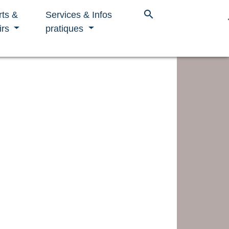
search
rts &
Services & Infos
irs
pratiques