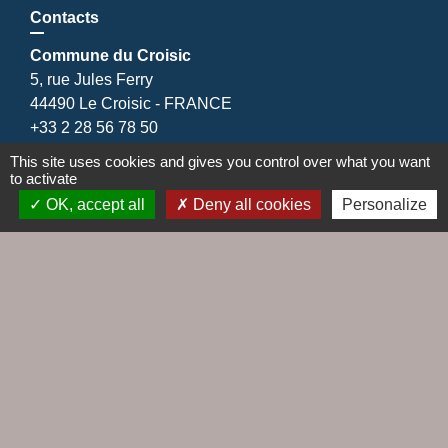
Contacts
Commune du Croisic
5, rue Jules Ferry
44490 Le Croisic - FRANCE
+33 2 28 56 78 50
Contact par formulaire
This site uses cookies and gives you control over what you want
to activate
OK, accept all
Deny all cookies
Personalize
Liens
Agence EDF
Cap Altantique
Cinéma Le Hublot
EDF emménagement
Gestionnaire distribution d'électricité