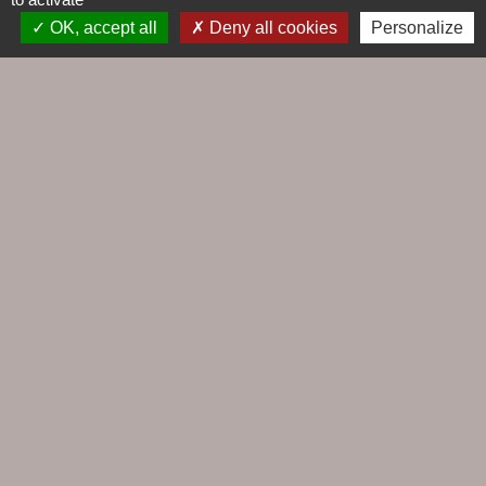
OK, accept all
Deny all cookies
Personalize
Contacts
Commune du Croisic
5, rue Jules Ferry
44490 Le Croisic - FRANCE
+33 2 28 56 78 50
Contact par formulaire
Liens