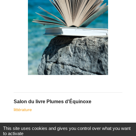
Salon du livre Plumes d'Équinoxe
littérature
e
Plumes d’équinoxe revient pour sa 30
édition.
This site uses cookies and gives you control over what you want
to activate
Le salon du livre du Croisic possède un thème général