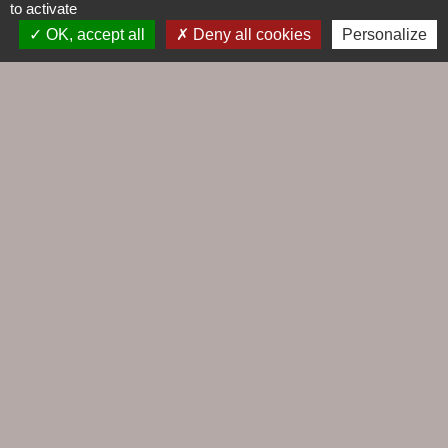
to activate
Tél. 02 28 56 78 50
OK, accept all
Deny all cookies
Personalize
Contacts
Commune du Croisic
5, rue Jules Ferry
44490 Le Croisic - FRANCE
+33 2 28 56 78 50
Contact par formulaire