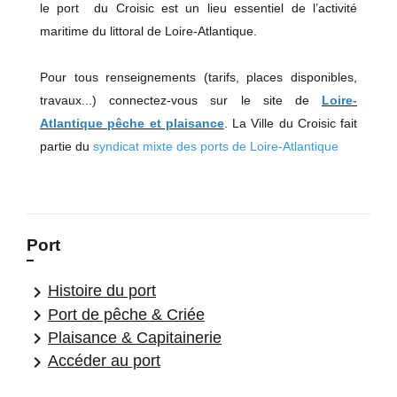
le port du Croisic est un lieu essentiel de l’activité
maritime du littoral de Loire-Atlantique.
Pour tous renseignements (tarifs, places disponibles,
travaux...) connectez-vous sur le site de
Loire-
Atlantique pêche et plaisance
. La Ville du Croisic fait
partie du
syndicat mixte des ports de Loire-Atlantique
Port
keyboard_arrow_right
Histoire du port
keyboard_arrow_right
Port de pêche & Criée
keyboard_arrow_right
Plaisance & Capitainerie
keyboard_arrow_right
Accéder au port