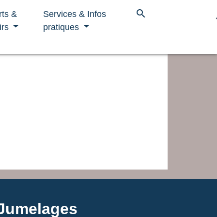
search
rts &
Services & Infos
irs
pratiques
Jumelages