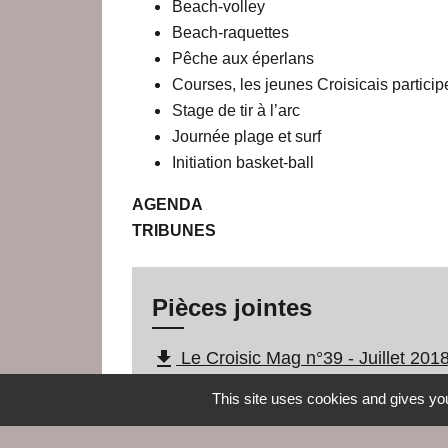
Beach-volley
Beach-raquettes
Pêche aux éperlans
Courses, les jeunes Croisicais particip
Stage de tir à l’arc
Journée plage et surf
Initiation basket-ball
AGENDA
TRIBUNES
Pièces jointes
file_download
Le Croisic Mag n°39 - Juillet 201
This site uses cookies and gives you