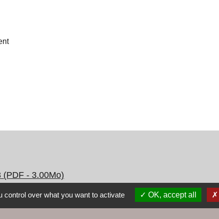
ent
8 (PDF - 3.00Mo)
 control over what you want to activate
OK, accept all