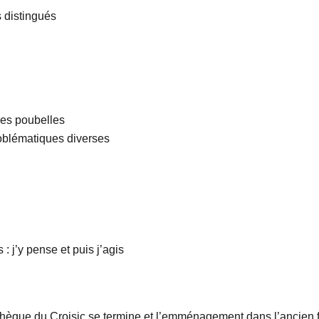
s distingués
 des poubelles
roblématiques diverses
: j’y pense et puis j’agis
hèque du Croisic se termine et l’emménagement dans l’ancien fo