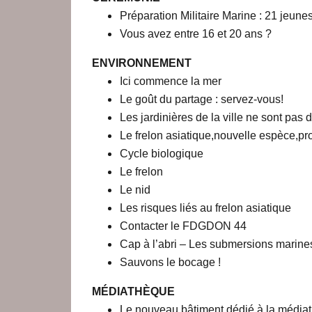
Préparation Militaire Marine : 21 jeune
Vous avez entre 16 et 20 ans ?
ENVIRONNEMENT
Ici commence la mer
Le goût du partage : servez-vous!
Les jardinières de la ville ne sont pas
Le frelon asiatique,nouvelle espèce,p
Cycle biologique
Le frelon
Le nid
Les risques liés au frelon asiatique
Contacter le FDGDON 44
Cap à l’abri – Les submersions marines 
Sauvons le bocage !
MÉDIATHÈQUE
Le nouveau bâtiment dédié à la médiat