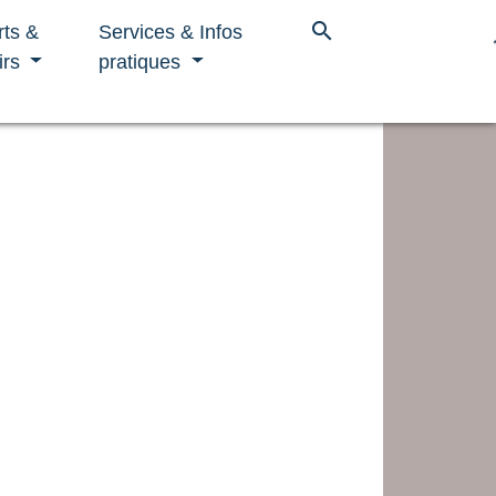
search
rts &
Services & Infos
irs
pratiques