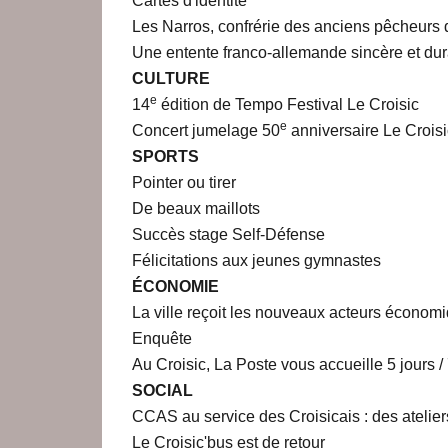
Cartes d'identité
Les Narros, confrérie des anciens pêcheurs
Une entente franco-allemande sincère et du
CULTURE
e
14
édition de Tempo Festival Le Croisic
e
Concert jumelage 50
anniversaire Le Croisi
SPORTS
Pointer ou tirer
De beaux maillots
Succès stage Self-Défense
Félicitations aux jeunes gymnastes
ÉCONOMIE
La ville reçoit les nouveaux acteurs économ
Enquête
Au Croisic, La Poste vous accueille 5 jours /
SOCIAL
CCAS au service des Croisicais : des atelier
Le Croisic'bus est de retour