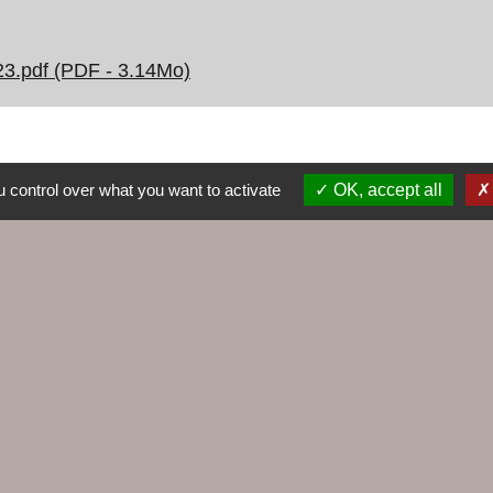
023.pdf (PDF - 3.14Mo)
 control over what you want to activate
OK, accept all
Liens
Agence EDF
Cap Altantique
Cinéma Le Hublot
EDF emménagement
Gestionnaire distribution d'électricité