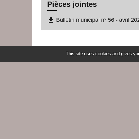
Pièces jointes
file_download
Bulletin municipal n° 56 - avril 2
This site uses cookies and gives you
Contacts
Commune du Croisic
5, rue Jules Ferry
44490 Le Croisic - FRANCE
+33 2 28 56 78 50
Contact par formulaire