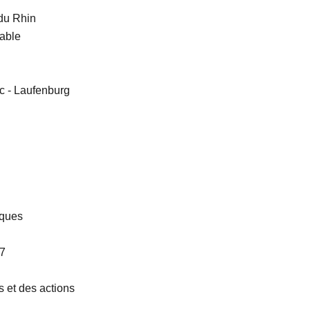
 du Rhin
rable
c - Laufenburg
iques
 7
s et des actions