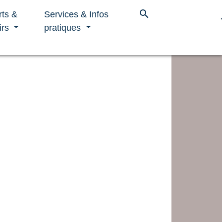
search
rts &
Services & Infos
irs
pratiques