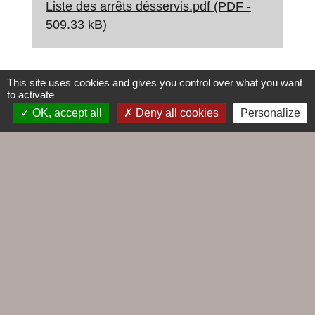
Liste des arrêts désservis.pdf (PDF -
509.33 kB)
This site uses cookies and gives you control over what you want
to activate
OK, accept all
Deny all cookies
Personalize
Contacts
Commune du Croisic
5, rue Jules Ferry
44490 Le Croisic - FRANCE
+33 2 28 56 78 50
Contact par formulaire