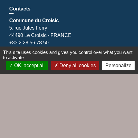
Contacts
Commune du Croisic
5, rue Jules Ferry
44490 Le Croisic - FRANCE
+33 2 28 56 78 50
Contact par formulaire
This site uses cookies and gives you control over what you want
to activate
OK, accept all
Deny all cookies
Personalize
Liens
Agence EDF
Cap Altantique
Cinéma Le Hublot
EDF emménagement
Gestionnaire distribution d'électricité