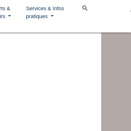
search
rts &
Services & Infos
irs
pratiques