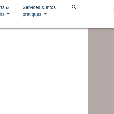
search
rts &
Services & Infos
irs
pratiques