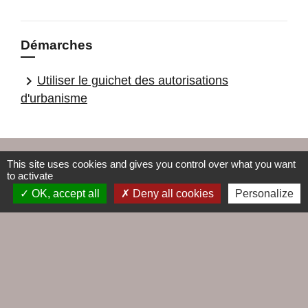
Démarches
keyboard_arrow_right
Utiliser le guichet des autorisations
d'urbanisme
This site uses cookies and gives you control over what you want
Contacts
to activate
OK, accept all
Deny all cookies
Personalize
Commune du Croisic
5, rue Jules Ferry
44490 Le Croisic - FRANCE
+33 2 28 56 78 50
Contact par formulaire