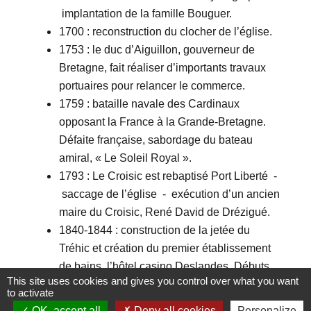
implantation de la famille Bouguer.
1700 : reconstruction du clocher de l’église.
1753 : le duc d’Aiguillon, gouverneur de
Bretagne, fait réaliser d’importants travaux
portuaires pour relancer le commerce.
1759 : bataille navale des Cardinaux
opposant la France à la Grande-Bretagne.
Défaite française, sabordage du bateau
amiral, « Le Soleil Royal ».
1793 : Le Croisic est rebaptisé Port Liberté -
saccage de l’église - exécution d’un ancien
maire du Croisic, René David de Drézigué.
1840-1844 : construction de la jetée du
Tréhic et création du premier établissement
de bains, l’hôtel casino Deslandes. Débuts
This site uses cookies and gives you control over what you want
du tourisme balnéaire.
to activate
1878 : construction de l’ancienne criée -
OK, accept all
Deny all cookies
Personalize