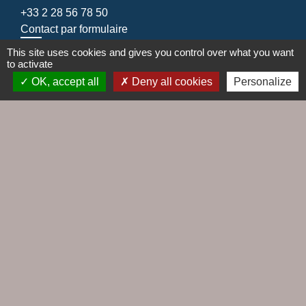
+33 2 28 56 78 50
Contact par formulaire
This site uses cookies and gives you control over what you want
to activate
OK, accept all
Deny all cookies
Personalize
Liens
Agence EDF
Cap Altantique
Cinéma Le Hublot
EDF emménagement
Gestionnaire distribution d'électricité
Jumelages
Le Croisic / Laufenburg