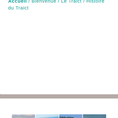
Accueil
/
Bienvenue
/
Le Traict
/
Histoire
du Traict